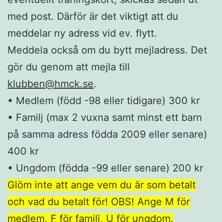
med post. Därför är det viktigt att du
meddelar ny adress vid ev. flytt.
Meddela också om du bytt mejladress. Det
gör du genom att mejla till
klubben@hmck.se
.
• Medlem (född -98 eller tidigare) 300 kr
• Familj (max 2 vuxna samt minst ett barn
på samma adress födda 2009 eller senare)
400 kr
• Ungdom (födda -99 eller senare) 200 kr
Glöm inte att ange vem du är som betalt
och vad du betalt för! OBS! Ange M för
medlem, F för familj, U för ungdom.