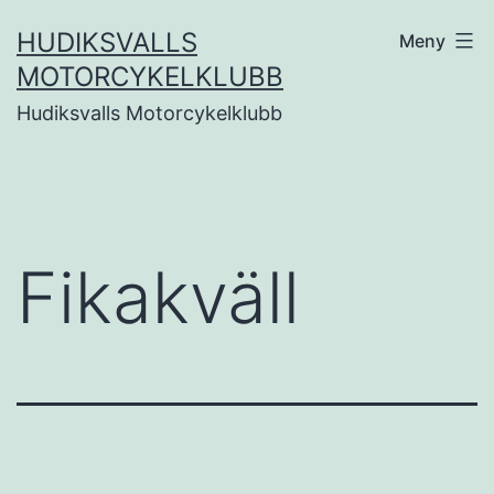
Hoppa
HUDIKSVALLS
Meny
till
MOTORCYKELKLUBB
innehåll
Hudiksvalls Motorcykelklubb
Fikakväll