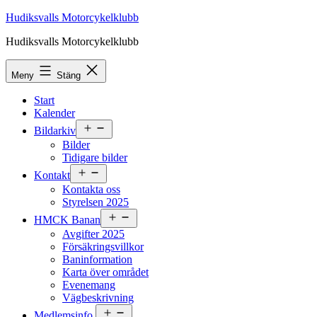
Hoppa
Hudiksvalls Motorcykelklubb
till
Hudiksvalls Motorcykelklubb
innehåll
Meny
Stäng
Start
Kalender
Öppna
Bildarkiv
meny
Bilder
Tidigare bilder
Öppna
Kontakt
meny
Kontakta oss
Styrelsen 2025
Öppna
HMCK Banan
meny
Avgifter 2025
Försäkringsvillkor
Baninformation
Karta över området
Evenemang
Vägbeskrivning
Öppna
Medlemsinfo.