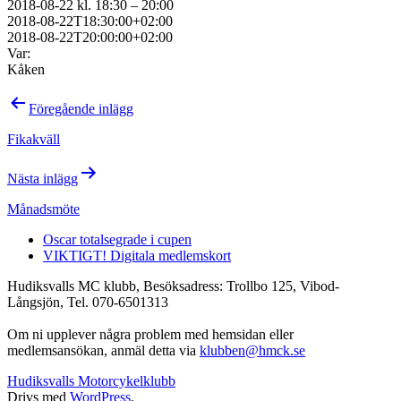
2018-08-22 kl. 18:30 – 20:00
2018-08-22T18:30:00+02:00
2018-08-22T20:00:00+02:00
Var:
Kåken
Inläggsnavigering
Föregående inlägg
Fikakväll
Nästa inlägg
Månadsmöte
Oscar totalsegrade i cupen
VIKTIGT! Digitala medlemskort
Hudiksvalls MC klubb, Besöksadress: Trollbo 125, Vibod-
Långsjön, Tel. 070-6501313
Om ni upplever några problem med hemsidan eller
medlemsansökan, anmäl detta via
klubben@hmck.se
Hudiksvalls Motorcykelklubb
Drivs med
WordPress
.