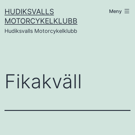
Hoppa
HUDIKSVALLS
Meny
till
MOTORCYKELKLUBB
innehåll
Hudiksvalls Motorcykelklubb
Fikakväll