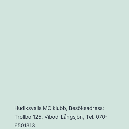
ing
Hudiksvalls MC klubb, Besöksadress:
Trollbo 125, Vibod-Långsjön, Tel. 070-
6501313