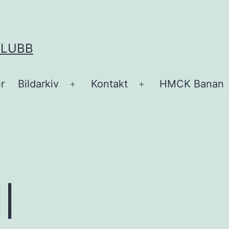
KLUBB
r
Bildarkiv
Kontakt
HMCK Banan
Öppna
Öppna
meny
meny
l