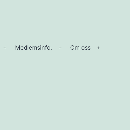
Medlemsinfo.
Om oss
Öppna
Öppna
Öppna
meny
meny
meny