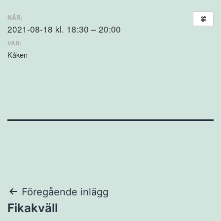
NÄR:
2021-08-18 kl. 18:30 – 20:00
VAR:
Kåken
Inläggsnavigering
Föregående inlägg
Fikakväll