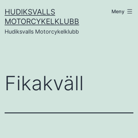
Hoppa
HUDIKSVALLS
Meny
till
MOTORCYKELKLUBB
innehåll
Hudiksvalls Motorcykelklubb
Fikakväll