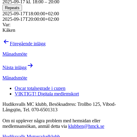
2025-09-17 kl. 18:00 – 20:00
Repeats
2025-09-17T18:00:00+02:00
2025-09-17T20:00:00+02:00
Var:
Kåken
Inläggsnavigering
Föregående inlägg
Månadsmöte
Nästa inlägg
Månadsmöte
Oscar totalsegrade i cupen
VIKTIGT! Digitala medlemskort
Hudiksvalls MC klubb, Besöksadress: Trollbo 125, Vibod-
Långsjön, Tel. 070-6501313
Om ni upplever några problem med hemsidan eller
medlemsansökan, anmäl detta via
klubben@hmck.se
Hudiksvalls Motorcykelklubb