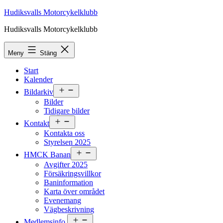
Hoppa
Hudiksvalls Motorcykelklubb
till
Hudiksvalls Motorcykelklubb
innehåll
Meny
Stäng
Start
Kalender
Öppna
Bildarkiv
meny
Bilder
Tidigare bilder
Öppna
Kontakt
meny
Kontakta oss
Styrelsen 2025
Öppna
HMCK Banan
meny
Avgifter 2025
Försäkringsvillkor
Baninformation
Karta över området
Evenemang
Vägbeskrivning
Öppna
Medlemsinfo.