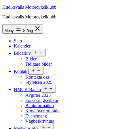
Hoppa
Hudiksvalls Motorcykelklubb
till
Hudiksvalls Motorcykelklubb
innehåll
Meny
Stäng
Start
Kalender
Öppna
Bildarkiv
meny
Bilder
Tidigare bilder
Öppna
Kontakt
meny
Kontakta oss
Styrelsen 2025
Öppna
HMCK Banan
meny
Avgifter 2025
Försäkringsvillkor
Baninformation
Karta över området
Evenemang
Vägbeskrivning
Öppna
Medlemsinfo.