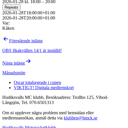
2026-01-28 kl. 18:00 – 20:00
Repeats
2026-01-28T18:00:00+01:00
2026-01-28T20:00:00+01:00
Var:
Kåken
Inläggsnavigering
Föregående inlägg
OBS fikakvällen 14/1 är inställd!
Nästa inlägg
Månadsmöte
Oscar totalsegrade i cupen
VIKTIGT! Digitala medlemskort
Hudiksvalls MC klubb, Besöksadress: Trollbo 125, Vibod-
Långsjön, Tel. 070-6501313
Om ni upplever några problem med hemsidan eller
medlemsansökan, anmäl detta via
klubben@hmck.se
Hudiksvalls Motorcykelklubb