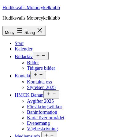
Hoppa
Hudiksvalls Motorcykelklubb
till
Hudiksvalls Motorcykelklubb
innehåll
Meny
Stäng
Start
Kalender
Öppna
Bildarkiv
meny
Bilder
Tidigare bilder
Öppna
Kontakt
meny
Kontakta oss
Styrelsen 2025
Öppna
HMCK Banan
meny
Avgifter 2025
Försäkringsvillkor
Baninformation
Karta över området
Evenemang
Vägbeskrivning
Öppna
Medlemsinfo.