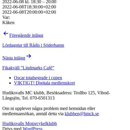
2022-06-08 kl. 18:30 – 20:00
2022-06-08T18:30:00+02:00
2022-06-08T20:00:00+02:00
Var:
Kåken
Inläggsnavigering
Föregående inlägg
Lördagstur till Rådis i Söderhamn
Nästa inlägg
Fikakväll ”Lindmarks Café”
Oscar totalsegrade i cupen
VIKTIGT! Digitala medlemskort
Hudiksvalls MC klubb, Besöksadress: Trollbo 125, Vibod-
Långsjön, Tel. 070-6501313
Om ni upplever några problem med hemsidan eller
medlemsansökan, anmäl detta via
klubben@hmck.se
Hudiksvalls Motorcykelklubb
Drivs med
WordPress
.