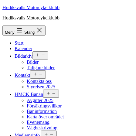
Hoppa
Hudiksvalls Motorcykelklubb
till
Hudiksvalls Motorcykelklubb
innehåll
Meny
Stäng
Start
Kalender
Öppna
Bildarkiv
meny
Bilder
Tidigare bilder
Öppna
Kontakt
meny
Kontakta oss
Styrelsen 2025
Öppna
HMCK Banan
meny
Avgifter 2025
Försäkringsvillkor
Baninformation
Karta över området
Evenemang
Vägbeskrivning
Öppna
Medlemsinfo.