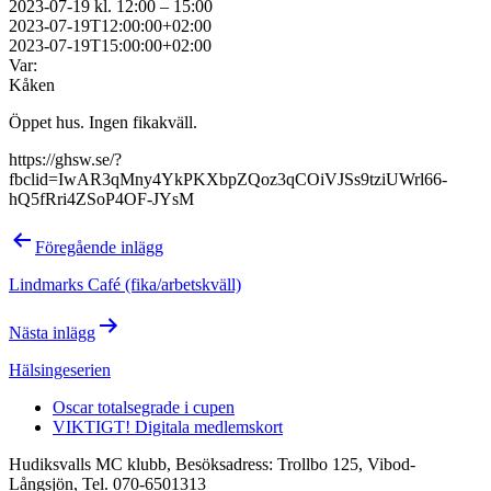
2023-07-19 kl. 12:00 – 15:00
2023-07-19T12:00:00+02:00
2023-07-19T15:00:00+02:00
Var:
Kåken
Öppet hus. Ingen fikakväll.
https://ghsw.se/?
fbclid=IwAR3qMny4YkPKXbpZQoz3qCOiVJSs9tziUWrl66-
hQ5fRri4ZSoP4OF-JYsM
Inläggsnavigering
Föregående inlägg
Lindmarks Café (fika/arbetskväll)
Nästa inlägg
Hälsingeserien
Oscar totalsegrade i cupen
VIKTIGT! Digitala medlemskort
Hudiksvalls MC klubb, Besöksadress: Trollbo 125, Vibod-
Långsjön, Tel. 070-6501313