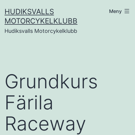
Hoppa
HUDIKSVALLS
Meny
till
MOTORCYKELKLUBB
innehåll
Hudiksvalls Motorcykelklubb
Grundkurs
Färila
Raceway