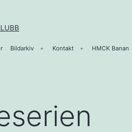
KLUBB
r
Bildarkiv
Kontakt
HMCK Banan
Öppna
Öppna
meny
meny
eserien