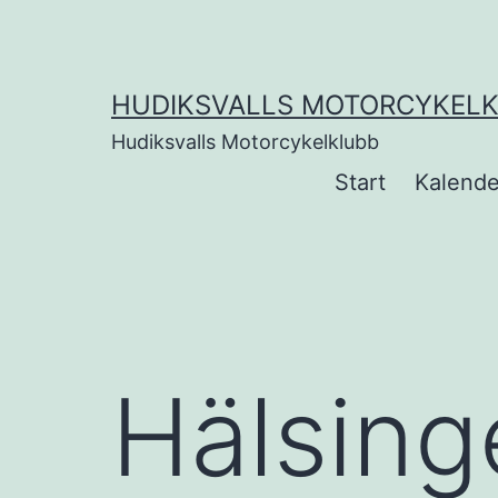
Hoppa
till
innehåll
HUDIKSVALLS MOTORCYKEL
Hudiksvalls Motorcykelklubb
Start
Kalende
Hälsing