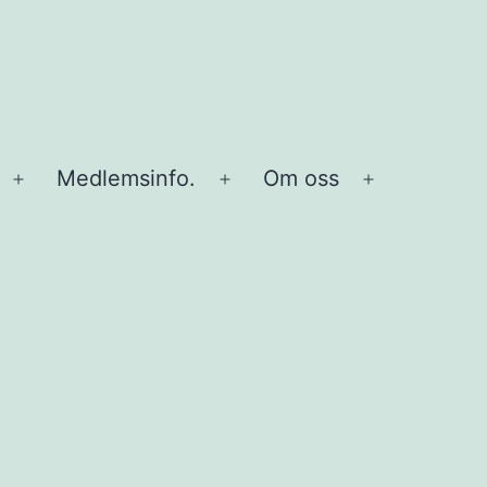
Medlemsinfo.
Om oss
Öppna
Öppna
Öppna
meny
meny
meny