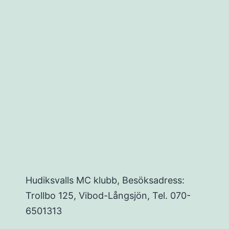
ing
Hudiksvalls MC klubb, Besöksadress:
Trollbo 125, Vibod-Långsjön, Tel. 070-
6501313