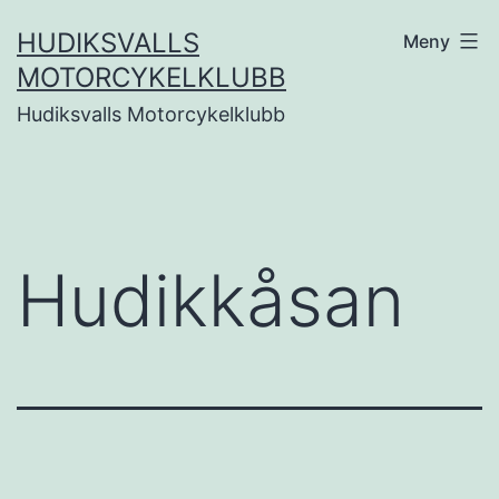
Hoppa
HUDIKSVALLS
Meny
till
MOTORCYKELKLUBB
innehåll
Hudiksvalls Motorcykelklubb
Hudikkåsan