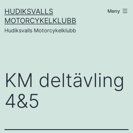
Hoppa
HUDIKSVALLS
Meny
till
MOTORCYKELKLUBB
innehåll
Hudiksvalls Motorcykelklubb
KM deltävling
4&5