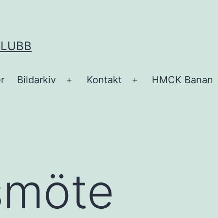
KLUBB
r
Bildarkiv
Kontakt
HMCK Banan
Öppna
Öppna
meny
meny
smöte