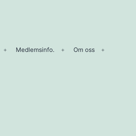
Medlemsinfo.
Om oss
Öppna
Öppna
Öppna
meny
meny
meny