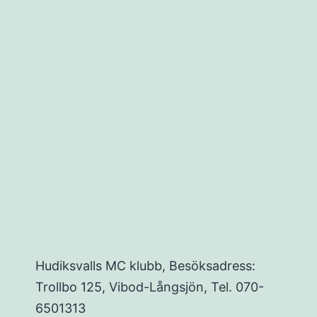
ing
Hudiksvalls MC klubb, Besöksadress:
Trollbo 125, Vibod-Långsjön, Tel. 070-
6501313