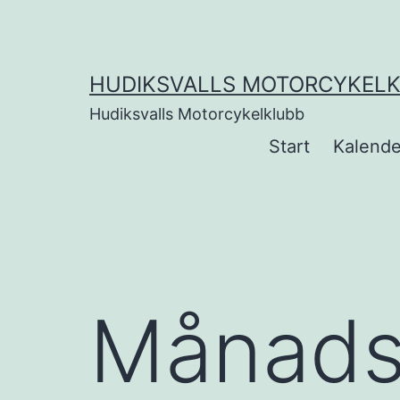
Hoppa
till
innehåll
HUDIKSVALLS MOTORCYKEL
Hudiksvalls Motorcykelklubb
Start
Kalende
Månad