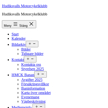
Hoppa
Hudiksvalls Motorcykelklubb
till
Hudiksvalls Motorcykelklubb
innehåll
Meny
Stäng
Start
Kalender
Öppna
Bildarkiv
meny
Bilder
Tidigare bilder
Öppna
Kontakt
meny
Kontakta oss
Styrelsen 2025
Öppna
HMCK Banan
meny
Avgifter 2025
Försäkringsvillkor
Baninformation
Karta över området
Evenemang
Vägbeskrivning
Öppna
Medlemsinfo.