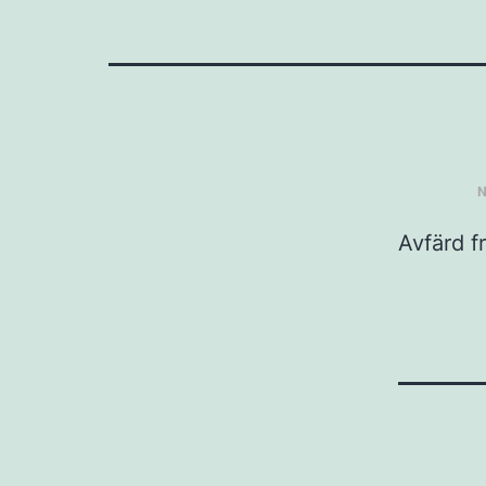
N
Avfärd f