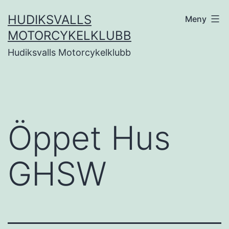
Hoppa
HUDIKSVALLS
Meny
till
MOTORCYKELKLUBB
innehåll
Hudiksvalls Motorcykelklubb
Öppet Hus
GHSW