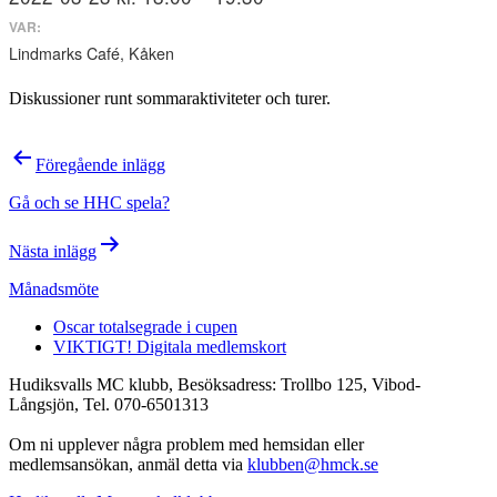
VAR:
Lindmarks Café, Kåken
Diskussioner runt sommaraktiviteter och turer.
Inläggsnavigering
Föregående inlägg
Gå och se HHC spela?
Nästa inlägg
Månadsmöte
Oscar totalsegrade i cupen
VIKTIGT! Digitala medlemskort
Hudiksvalls MC klubb, Besöksadress: Trollbo 125, Vibod-
Långsjön, Tel. 070-6501313
Om ni upplever några problem med hemsidan eller
medlemsansökan, anmäl detta via
klubben@hmck.se