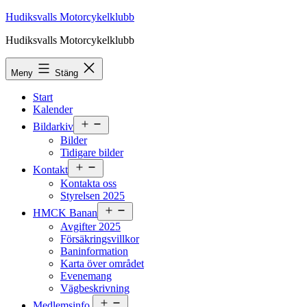
Hoppa
Hudiksvalls Motorcykelklubb
till
Hudiksvalls Motorcykelklubb
innehåll
Meny
Stäng
Start
Kalender
Öppna
Bildarkiv
meny
Bilder
Tidigare bilder
Öppna
Kontakt
meny
Kontakta oss
Styrelsen 2025
Öppna
HMCK Banan
meny
Avgifter 2025
Försäkringsvillkor
Baninformation
Karta över området
Evenemang
Vägbeskrivning
Öppna
Medlemsinfo.